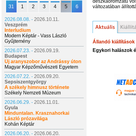
deszkaoromzatú volt
31
1
2
3
4
5
6
változatában állított
2026.08.08. -
2026.10.11.
Veszprém
Interludium
Modern Képtár - Vass László
Gyűjtemény
Állandó kiállítások
Egykori halászok é
2026.07.23. -
2026.09.19.
Budapest
Új aranyszobor az Andrássy úton
Magyar Képzőművészeti Egyetem
2026.07.22. -
2026.09.20.
Sepsiszentgyörgy
A székely himnusz története
Székely Nemzeti Múzeum
2026.06.29. -
2026.11.01.
Gyula
Minduntalan. Krasznahorkai
László prózavilága
Kohán Képtár
2026.06.20. -
2026.06.20.