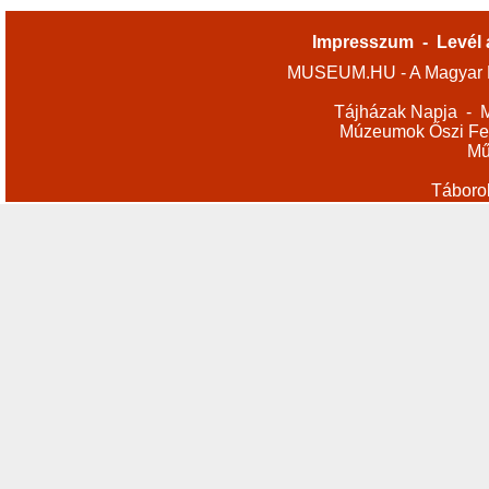
Impresszum
-
Levél 
MUSEUM.HU - A Magyar M
Tájházak Napja
-
M
Múzeumok Őszi Fes
Mű
Táboro