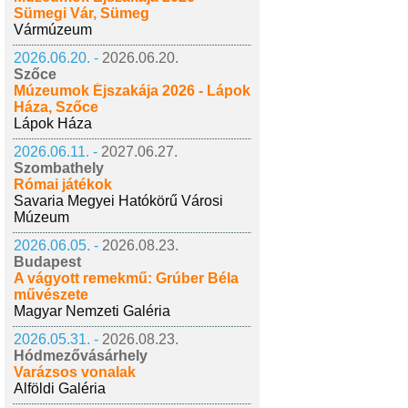
Sümegi Vár, Sümeg
Vármúzeum
2026.06.20. -
2026.06.20.
Szőce
Múzeumok Éjszakája 2026 - Lápok
Háza, Szőce
Lápok Háza
2026.06.11. -
2027.06.27.
Szombathely
Római játékok
Savaria Megyei Hatókörű Városi
Múzeum
2026.06.05. -
2026.08.23.
Budapest
A vágyott remekmű: Grúber Béla
művészete
Magyar Nemzeti Galéria
2026.05.31. -
2026.08.23.
Hódmezővásárhely
Varázsos vonalak
Alföldi Galéria