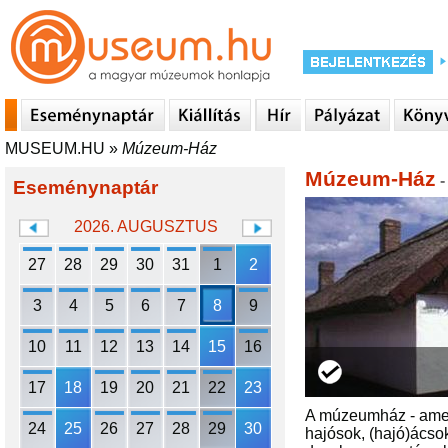
MUSEUM.HU
»
Múzeum-Ház
Múzeum-Ház
-
Eseménynaptár
2026. AUGUSZTUS
27
28
29
30
31
1
2
3
4
5
6
7
8
9
10
11
12
13
14
15
16
17
18
19
20
21
22
23
A múzeumház - amely
24
25
26
27
28
29
30
hajósok, (hajó)ácso