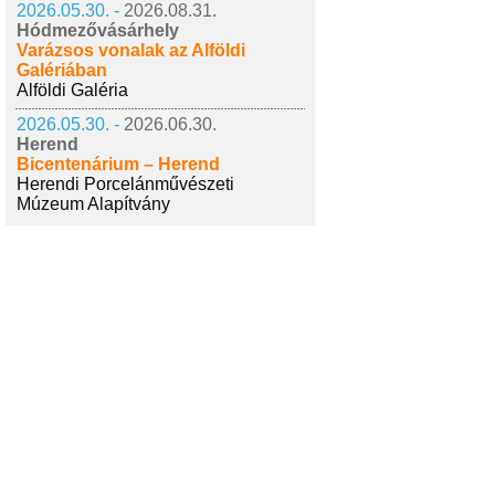
2026.05.30. -
2026.08.31.
Hódmezővásárhely
Varázsos vonalak az Alföldi
Galériában
Alföldi Galéria
2026.05.30. -
2026.06.30.
Herend
Bicentenárium – Herend
Herendi Porcelánművészeti
Múzeum Alapítvány