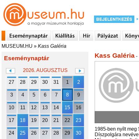
MUSEUM.HU
»
Kass Galéria
Kass Galéria
-
Eseménynaptár
2026. AUGUSZTUS
27
28
29
30
31
1
2
3
4
5
6
7
8
9
10
11
12
13
14
15
16
17
18
19
20
21
22
23
1985-ben nyílt meg
24
25
26
27
28
29
30
Díszpolgára nevével