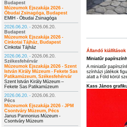
Budapest
Múzeumok Éjszakája 2026 -
Óbudai Zsinagóga, Budapest
EMIH - Óbudai Zsinagóga
2026.06.20. -
2026.06.20.
Budapest
Múzeumok Éjszakája 2026 -
Cinkotai Tájház, Budapest
Cinkotai Tájház
Állandó kiállítások
2026.06.20. -
2026.06.20.
Miniatűr papírszín
Székesfehérvár
Múzeumok Éjszakája 2026 - Szent
A miniatűr papírszín
István Király Múzeum - Fekete Sas
színházi játékok fi
Patikamúzeum, Székesfehérvár
alatt a Föld körül s
Szent István Király Múzeum –
Kass János grafik
Fekete Sas Patikamúzeum
2026.06.20. -
2026.06.20.
Pécs
Múzeumok Éjszakája 2026 - JPM
Csontváry Múzeum, Pécs
Janus Pannonius Múzeum -
Csontváry Múzeum