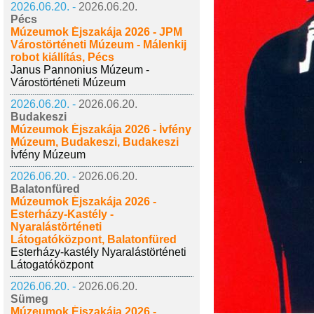
2026.06.20. -
2026.06.20.
Pécs
Múzeumok Éjszakája 2026 - JPM
Várostörténeti Múzeum - Málenkij
robot kiállítás, Pécs
Janus Pannonius Múzeum -
Várostörténeti Múzeum
2026.06.20. -
2026.06.20.
Budakeszi
Múzeumok Éjszakája 2026 - Ívfény
Múzeum, Budakeszi, Budakeszi
Ívfény Múzeum
2026.06.20. -
2026.06.20.
Balatonfüred
Múzeumok Éjszakája 2026 -
Esterházy-Kastély -
Nyaralástörténeti
Látogatóközpont, Balatonfüred
Esterházy-kastély Nyaralástörténeti
Látogatóközpont
2026.06.20. -
2026.06.20.
Sümeg
Múzeumok Éjszakája 2026 -