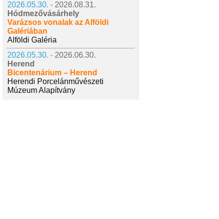
2026.05.30. -
2026.08.31.
Hódmezővásárhely
Varázsos vonalak az Alföldi
Galériában
Alföldi Galéria
2026.05.30. -
2026.06.30.
Herend
Bicentenárium – Herend
Herendi Porcelánművészeti
Múzeum Alapítvány