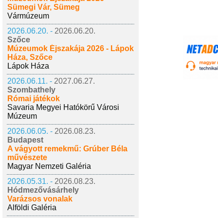
Sümegi Vár, Sümeg
Vármúzeum
2026.06.20. -
2026.06.20.
Szőce
Múzeumok Éjszakája 2026 - Lápok
Háza, Szőce
Lápok Háza
2026.06.11. -
2027.06.27.
Szombathely
Római játékok
Savaria Megyei Hatókörű Városi
Múzeum
2026.06.05. -
2026.08.23.
Budapest
A vágyott remekmű: Grúber Béla
művészete
Magyar Nemzeti Galéria
2026.05.31. -
2026.08.23.
Hódmezővásárhely
Varázsos vonalak
Alföldi Galéria