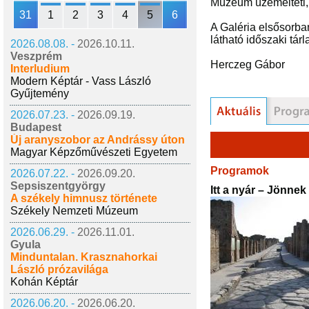
Múzeum üzemelteti, m
31
1
2
3
4
5
6
A Galéria elsősorba
látható időszaki tár
2026.08.08. -
2026.10.11.
Veszprém
Herczeg Gábor
Interludium
Modern Képtár - Vass László
Gyűjtemény
2026.07.23. -
2026.09.19.
Budapest
Új aranyszobor az Andrássy úton
Magyar Képzőművészeti Egyetem
Programok
2026.07.22. -
2026.09.20.
Sepsiszentgyörgy
Itt a nyár – Jönnek
A székely himnusz története
Székely Nemzeti Múzeum
2026.06.29. -
2026.11.01.
Gyula
Minduntalan. Krasznahorkai
László prózavilága
Kohán Képtár
2026.06.20. -
2026.06.20.