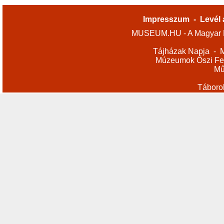
Impresszum
-
Levél 
MUSEUM.HU - A Magyar M
Tájházak Napja
-
M
Múzeumok Őszi Fes
Mű
Táboro