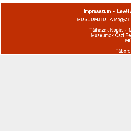
Impresszum
-
Levél 
MUSEUM.HU - A Magyar M
Tájházak Napja
-
M
Múzeumok Őszi Fes
Mű
Táboro