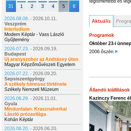
legismertebb és leg
31
1
2
3
4
5
6
2026.08.08. -
2026.10.11.
Veszprém
Interludium
Modern Képtár - Vass László
Programok
Gyűjtemény
Október 23-i ünne
2026.07.23. -
2026.09.19.
2006 őszén
Budapest
Új aranyszobor az Andrássy úton
Magyar Képzőművészeti Egyetem
2026.07.22. -
2026.09.20.
Sepsiszentgyörgy
A székely himnusz története
Székely Nemzeti Múzeum
Állandó kiállítások
Kazinczy Ferenc é
2026.06.29. -
2026.11.01.
Gyula
Minduntalan. Krasznahorkai
László prózavilága
Kohán Képtár
2026.06.20. -
2026.06.20.