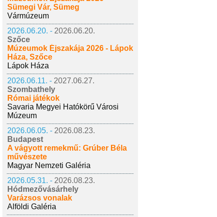
Sümegi Vár, Sümeg
Vármúzeum
2026.06.20. -
2026.06.20.
Szőce
Múzeumok Éjszakája 2026 - Lápok
Háza, Szőce
Lápok Háza
2026.06.11. -
2027.06.27.
Szombathely
Római játékok
Savaria Megyei Hatókörű Városi
Múzeum
2026.06.05. -
2026.08.23.
Budapest
A vágyott remekmű: Grúber Béla
művészete
Magyar Nemzeti Galéria
2026.05.31. -
2026.08.23.
Hódmezővásárhely
Varázsos vonalak
Alföldi Galéria