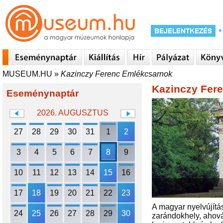
MUSEUM.HU
»
Kazinczy Ferenc Emlékcsarnok
Kazinczy Fer
Eseménynaptár
2026. AUGUSZTUS
27
28
29
30
31
1
2
3
4
5
6
7
8
9
10
11
12
13
14
15
16
17
18
19
20
21
22
23
A magyar nyelvújítás
24
25
26
27
28
29
30
zarándokhely, ahová 