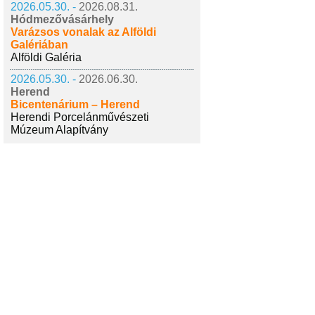
2026.05.30. -
2026.08.31.
Hódmezővásárhely
Varázsos vonalak az Alföldi
Galériában
Alföldi Galéria
2026.05.30. -
2026.06.30.
Herend
Bicentenárium – Herend
Herendi Porcelánművészeti
Múzeum Alapítvány