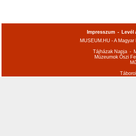
Impresszum
-
Levél 
MUSEUM.HU - A Magyar M
Tájházak Napja
-
M
Múzeumok Őszi Fes
Mű
Táboro