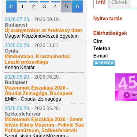
31
1
2
3
4
5
6
Nyitva tartás
2026.07.23. -
2026.09.19.
Budapest
Új aranyszobor az Andrássy úton
Elérhetőségek
Magyar Képzőművészeti Egyetem
Cím
2026.06.29. -
2026.11.01.
Telefon
Gyula
E-mail
Minduntalan. Krasznahorkai
László prózavilága
Kohán Képtár
2026.06.20. -
2026.06.20.
Budapest
Múzeumok Éjszakája 2026 -
Óbudai Zsinagóga, Budapest
EMIH - Óbudai Zsinagóga
2026.06.20. -
2026.06.20.
Székesfehérvár
Múzeumok Éjszakája 2026 - Szent
István Király Múzeum - Fekete Sas
Patikamúzeum, Székesfehérvár
Szent István Király Múzeum –