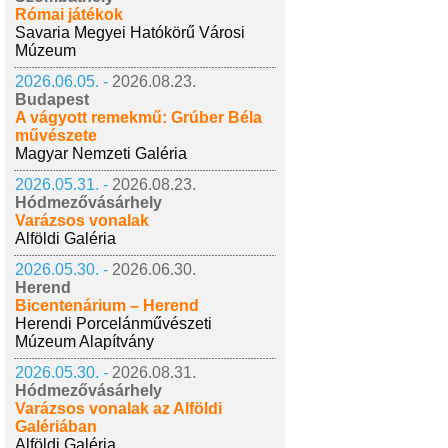
Római játékok
Savaria Megyei Hatókörű Városi
Múzeum
2026.06.05. -
2026.08.23.
Budapest
A vágyott remekmű: Grúber Béla
művészete
Magyar Nemzeti Galéria
2026.05.31. -
2026.08.23.
Hódmezővásárhely
Varázsos vonalak
Alföldi Galéria
2026.05.30. -
2026.06.30.
Herend
Bicentenárium – Herend
Herendi Porcelánművészeti
Múzeum Alapítvány
2026.05.30. -
2026.08.31.
Hódmezővásárhely
Varázsos vonalak az Alföldi
Galériában
Alföldi Galéria