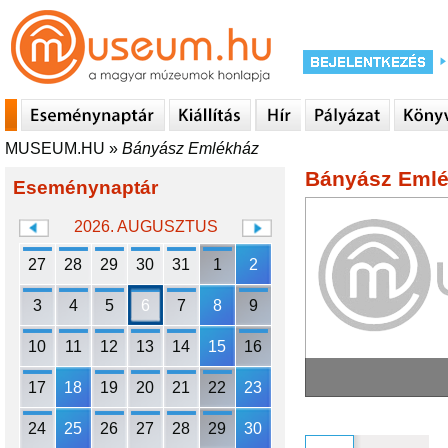
MUSEUM.HU
»
Bányász Emlékház
Bányász Eml
Eseménynaptár
2026. AUGUSZTUS
27
28
29
30
31
1
2
3
4
5
6
7
8
9
10
11
12
13
14
15
16
17
18
19
20
21
22
23
24
25
26
27
28
29
30