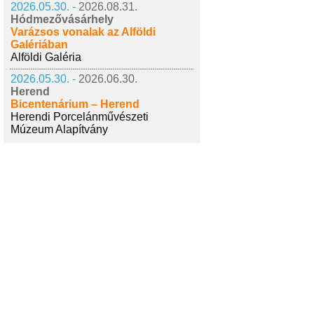
2026.05.30. -
2026.08.31.
Hódmezővásárhely
Varázsos vonalak az Alföldi
Galériában
Alföldi Galéria
2026.05.30. -
2026.06.30.
Herend
Bicentenárium – Herend
Herendi Porcelánművészeti
Múzeum Alapítvány