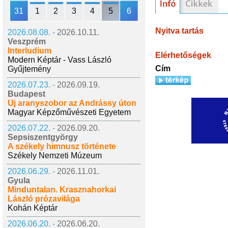
31
1
2
3
4
5
6
Nyitva tartás
2026.08.08. -
2026.10.11.
Veszprém
Interludium
Elérhetőségek
Modern Képtár - Vass László
Cím
Gyűjtemény
2026.07.23. -
2026.09.19.
Budapest
Új aranyszobor az Andrássy úton
Magyar Képzőművészeti Egyetem
2026.07.22. -
2026.09.20.
Sepsiszentgyörgy
A székely himnusz története
Székely Nemzeti Múzeum
2026.06.29. -
2026.11.01.
Gyula
Minduntalan. Krasznahorkai
László prózavilága
Kohán Képtár
2026.06.20. -
2026.06.20.