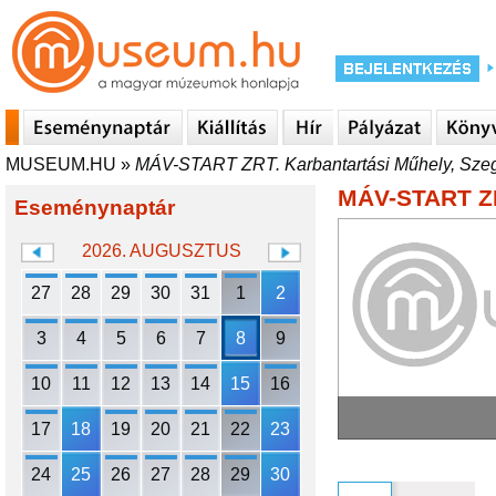
MUSEUM.HU
»
MÁV-START ZRT. Karbantartási Műhely, Sze
MÁV-START ZR
Eseménynaptár
2026. AUGUSZTUS
27
28
29
30
31
1
2
3
4
5
6
7
8
9
10
11
12
13
14
15
16
17
18
19
20
21
22
23
24
25
26
27
28
29
30