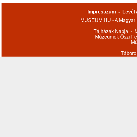
Impresszum
-
Levél 
MUSEUM.HU - A Magyar M
Tájházak Napja
-
M
Múzeumok Őszi Fes
Mű
Táboro