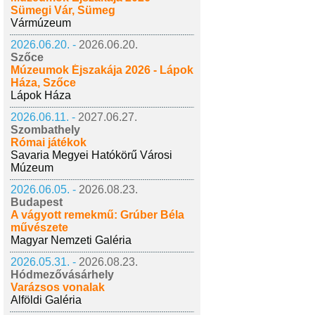
Sümegi Vár, Sümeg
Vármúzeum
2026.06.20. -
2026.06.20.
Szőce
Múzeumok Éjszakája 2026 - Lápok
Háza, Szőce
Lápok Háza
2026.06.11. -
2027.06.27.
Szombathely
Római játékok
Savaria Megyei Hatókörű Városi
Múzeum
2026.06.05. -
2026.08.23.
Budapest
A vágyott remekmű: Grúber Béla
művészete
Magyar Nemzeti Galéria
2026.05.31. -
2026.08.23.
Hódmezővásárhely
Varázsos vonalak
Alföldi Galéria