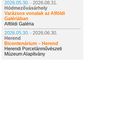
2026.05.30. -
2026.08.31.
Hódmezővásárhely
Varázsos vonalak az Alföldi
Galériában
Alföldi Galéria
2026.05.30. -
2026.06.30.
Herend
Bicentenárium – Herend
Herendi Porcelánművészeti
Múzeum Alapítvány