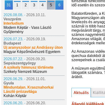
turisztikai funkciói
31
1
2
3
4
5
6
idő esetén és szezo
Balatonfüreden, a Ki
2026.08.08. -
2026.10.11.
Magyarországon alig 
Veszprém
levelezés és anyag
Interludium
száznál is több haszn
Modern Képtár - Vass László
megvásárolt tárgy, m
Gyűjtemény
számos nagyméretű k
Amazonas világát, ős
2026.07.23. -
2026.09.19.
érdekességek mellett
Budapest
Új aranyszobor az Andrássy úton
Az Amazonas vidékén
Magyar Képzőművészeti Egyetem
quechua dalokból áll
2026.07.22. -
2026.09.20.
szerepelnek a csalá
Sepsiszentgyörgy
A székely himnusz története
A múzeum együttműkö
Székely Nemzeti Múzeum
látogatók számára.
árából.
2026.06.29. -
2026.11.01.
Gyula
Minduntalan. Krasznahorkai
László prózavilága
Kohán Képtár
2026.06.20. -
2026.06.20.
Állandó kiállítások