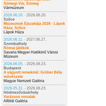
Sümegi Vár, Sümeg
Vármúzeum
2026.06.20. -
2026.06.20.
Szőce
Múzeumok Éjszakája 2026 - Lápok
Háza, Szőce
Lápok Háza
2026.06.11. -
2027.06.27.
Szombathely
Római játékok
Savaria Megyei Hatókörű Városi
Múzeum
2026.06.05. -
2026.08.23.
Budapest
A vágyott remekmű: Grúber Béla
művészete
Magyar Nemzeti Galéria
2026.05.31. -
2026.08.23.
Hódmezővásárhely
Varázsos vonalak
Alföldi Galéria