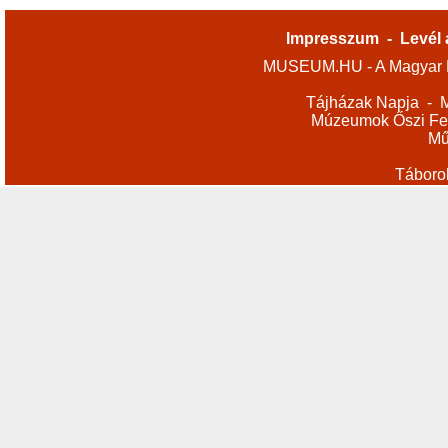
Impresszum
-
Levél 
MUSEUM.HU - A Magyar M
Tájházak Napja
-
M
Múzeumok Őszi Fes
Mű
Táboro