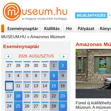
MUSEUM.HU
»
Amazonas Múzeum
Amazonas M
Eseménynaptár
2026. AUGUSZTUS
27
28
29
30
31
1
2
3
4
5
6
7
8
9
10
11
12
13
14
15
16
17
18
19
20
21
22
23
Füred új kiállítóhel
24
25
26
27
28
29
30
Múzeum. A múzeum – 