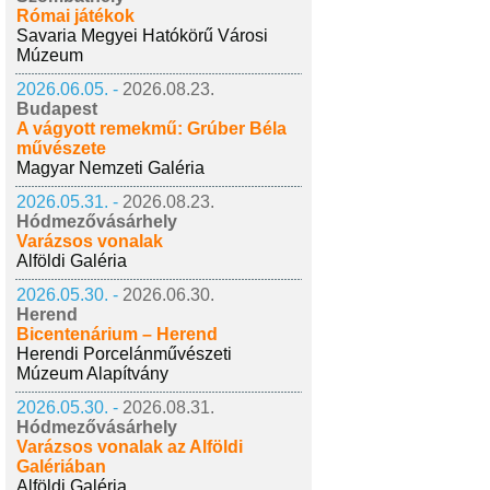
Római játékok
Savaria Megyei Hatókörű Városi
Múzeum
2026.06.05. -
2026.08.23.
Budapest
A vágyott remekmű: Grúber Béla
művészete
Magyar Nemzeti Galéria
2026.05.31. -
2026.08.23.
Hódmezővásárhely
Varázsos vonalak
Alföldi Galéria
2026.05.30. -
2026.06.30.
Herend
Bicentenárium – Herend
Herendi Porcelánművészeti
Múzeum Alapítvány
2026.05.30. -
2026.08.31.
Hódmezővásárhely
Varázsos vonalak az Alföldi
Galériában
Alföldi Galéria