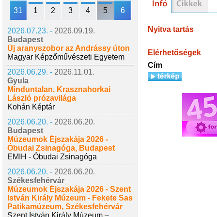
31
1
2
3
4
5
6
Nyitva tartás
2026.07.23. -
2026.09.19.
Budapest
Új aranyszobor az Andrássy úton
Elérhetőségek
Magyar Képzőművészeti Egyetem
Cím
2026.06.29. -
2026.11.01.
Gyula
Minduntalan. Krasznahorkai
László prózavilága
Kohán Képtár
2026.06.20. -
2026.06.20.
Budapest
Múzeumok Éjszakája 2026 -
Óbudai Zsinagóga, Budapest
EMIH - Óbudai Zsinagóga
2026.06.20. -
2026.06.20.
Székesfehérvár
Múzeumok Éjszakája 2026 - Szent
István Király Múzeum - Fekete Sas
Patikamúzeum, Székesfehérvár
Szent István Király Múzeum –