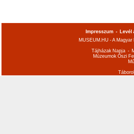
Impresszum
-
Levél 
MUSEUM.HU - A Magyar M
Tájházak Napja
-
M
Múzeumok Őszi Fes
Mű
Táboro