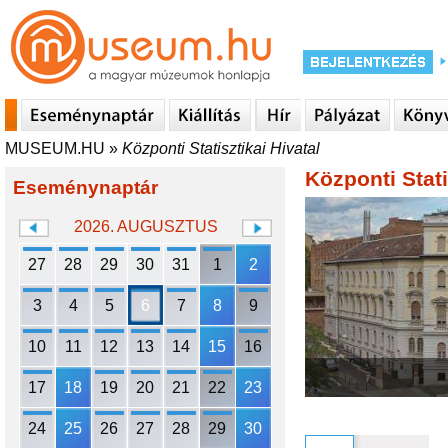
MUSEUM.HU
»
Központi Statisztikai Hivatal
Központi Stati
Eseménynaptár
2026. AUGUSZTUS
27
28
29
30
31
1
2
3
4
5
6
7
8
9
10
11
12
13
14
15
16
17
18
19
20
21
22
23
24
25
26
27
28
29
30