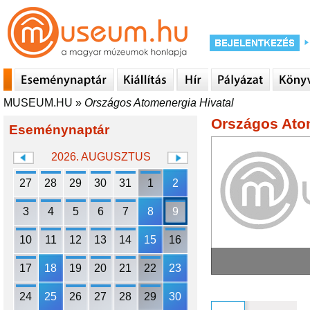
MUSEUM.HU
»
Országos Atomenergia Hivatal
Országos Atom
Eseménynaptár
2026. AUGUSZTUS
27
28
29
30
31
1
2
3
4
5
6
7
8
9
10
11
12
13
14
15
16
17
18
19
20
21
22
23
24
25
26
27
28
29
30