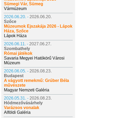
Sümegi Vár, Sümeg
Vármúzeum
2026.06.20. -
2026.06.20.
Szőce
Múzeumok Éjszakája 2026 - Lápok
Háza, Szőce
Lápok Háza
2026.06.11. -
2027.06.27.
Szombathely
Római játékok
Savaria Megyei Hatókörű Városi
Múzeum
2026.06.05. -
2026.08.23.
Budapest
A vágyott remekmű: Grúber Béla
művészete
Magyar Nemzeti Galéria
2026.05.31. -
2026.08.23.
Hódmezővásárhely
Varázsos vonalak
Alföldi Galéria