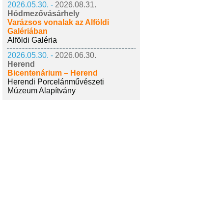
2026.05.30. -
2026.08.31.
Hódmezővásárhely
Varázsos vonalak az Alföldi
Galériában
Alföldi Galéria
2026.05.30. -
2026.06.30.
Herend
Bicentenárium – Herend
Herendi Porcelánművészeti
Múzeum Alapítvány