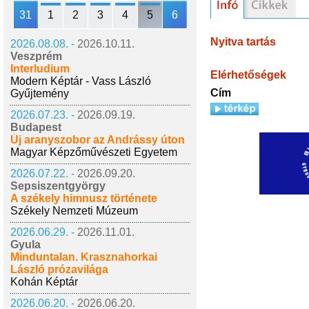
31
1
2
3
4
5
6
Nyitva tartás
2026.08.08. -
2026.10.11.
Veszprém
Interludium
Elérhetőségek
Modern Képtár - Vass László
Cím
Gyűjtemény
2026.07.23. -
2026.09.19.
Budapest
Új aranyszobor az Andrássy úton
Magyar Képzőművészeti Egyetem
2026.07.22. -
2026.09.20.
Sepsiszentgyörgy
A székely himnusz története
Székely Nemzeti Múzeum
2026.06.29. -
2026.11.01.
Gyula
Minduntalan. Krasznahorkai
László prózavilága
Kohán Képtár
2026.06.20. -
2026.06.20.