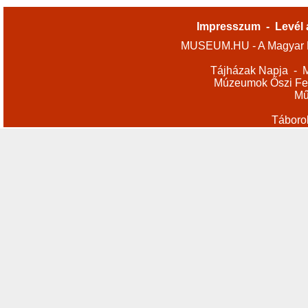
Impresszum
-
Levél 
MUSEUM.HU - A Magyar M
Tájházak Napja
-
M
Múzeumok Őszi Fes
Mű
Táboro