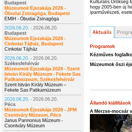
Kulturális Örökség M
Budapest
hogy 2005-ben új hel
Múzeumok Éjszakája 2026 -
iparművészeti, esete
Óbudai Zsinagóga, Budapest
EMIH - Óbudai Zsinagóga
2026.06.20. -
2026.06.20.
Budapest
Múzeumok Éjszakája 2026 -
Cinkotai Tájház, Budapest
Programok
Cinkotai Tájház
Kézműves foglalk
2026.06.20. -
2026.06.20.
Székesfehérvár
Múzeumok őszi éjs
Múzeumok Éjszakája 2026 - Szent
István Király Múzeum - Fekete Sas
Patikamúzeum, Székesfehérvár
Szent István Király Múzeum –
Fekete Sas Patikamúzeum
2026.06.20. -
2026.06.20.
Állandó kiállítások
Pécs
Múzeumok Éjszakája 2026 - JPM
A Merzse-mocsár v
Csontváry Múzeum, Pécs
Janus Pannonius Múzeum -
Csontváry Múzeum