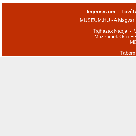
Impresszum
-
Levél 
MUSEUM.HU - A Magyar M
Tájházak Napja
-
M
Múzeumok Őszi Fes
Mű
Táboro