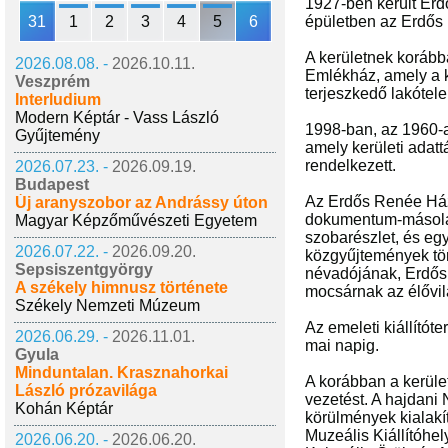
1927-ben került Erdő
31
1
2
3
4
5
6
épületben az Erdős 
A kerületnek korább
2026.08.08. -
2026.10.11.
Emlékház, amely a k
Veszprém
terjeszkedő lakótele
Interludium
Modern Képtár - Vass László
1998-ban, az 1960-a
Gyűjtemény
amely kerületi adatt
rendelkezett.
2026.07.23. -
2026.09.19.
Budapest
Az Erdős Renée Ház 
Új aranyszobor az Andrássy úton
dokumentum-másolato
Magyar Képzőművészeti Egyetem
szobarészlet, és egy
2026.07.22. -
2026.09.20.
közgyűjtemények tör
Sepsiszentgyörgy
névadójának, Erdős 
A székely himnusz története
mocsárnak az élővilá
Székely Nemzeti Múzeum
Az emeleti kiállító
2026.06.29. -
2026.11.01.
mai napig.
Gyula
Minduntalan. Krasznahorkai
A korábban a kerüle
László prózavilága
vezetést. A hajdani 
Kohán Képtár
körülmények kialakí
Muzeális Kiállítóhel
2026.06.20. -
2026.06.20.