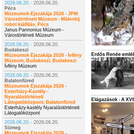
2026.06.20. -
2026.06.20.
Pécs
Múzeumok Éjszakája 2026 - JPM
Várostörténeti Múzeum - Málenkij
robot kiállítás, Pécs
Janus Pannonius Múzeum -
Várostörténeti Múzeum
2026.06.20. -
2026.06.20.
Budakeszi
Erdős Renée emlé
Múzeumok Éjszakája 2026 - Ívfény
Múzeum, Budakeszi, Budakeszi
Ívfény Múzeum
2026.06.20. -
2026.06.20.
Balatonfüred
Múzeumok Éjszakája 2026 -
Esterházy-Kastély -
Nyaralástörténeti
Elágazások - A XVI
Látogatóközpont, Balatonfüred
Esterházy-kastély Nyaralástörténeti
Látogatóközpont
2026.06.20. -
2026.06.20.
Sümeg
Múzeumok Éjszakája 2026 -