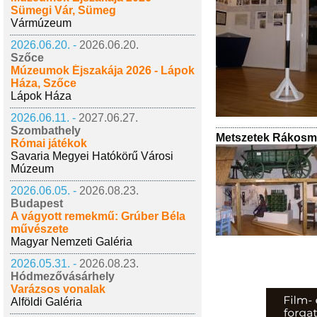
Sümegi Vár, Sümeg
Vármúzeum
2026.06.20. -
2026.06.20.
Szőce
Múzeumok Éjszakája 2026 - Lápok
Háza, Szőce
Lápok Háza
2026.06.11. -
2027.06.27.
Szombathely
Metszetek Rákosme
Római játékok
Savaria Megyei Hatókörű Városi
Múzeum
2026.06.05. -
2026.08.23.
Budapest
A vágyott remekmű: Grúber Béla
művészete
Magyar Nemzeti Galéria
2026.05.31. -
2026.08.23.
Hódmezővásárhely
Varázsos vonalak
Alföldi Galéria