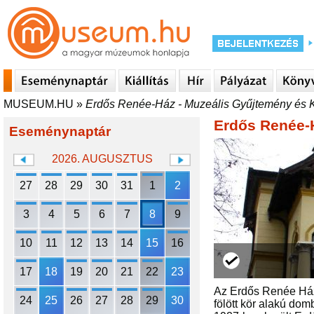
MUSEUM.HU
»
Erdős Renée-Ház - Muzeális Gyűjtemény és Ki
Erdős Renée-H
Eseménynaptár
2026. AUGUSZTUS
27
28
29
30
31
1
2
3
4
5
6
7
8
9
10
11
12
13
14
15
16
17
18
19
20
21
22
23
Az Erdős Renée Ház e
24
25
26
27
28
29
30
fölött kör alakú do