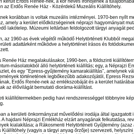
 került Erdős Renée-nek, a kor neves írónőjének a tulajdonába, a
n az Erdős Renée Ház - Közérdekű Muzeális Kiállítóhely.
tnek korábban is voltak muzeális intézményei. 1970-ben nyílt m
, amely a kerület elődközségeinek néprajzi hagyományait mutat
edő lakótelep. Múzeumi leltárban feldolgozott tárgyi anyagát pe
, az 1960-as évek végétől működő Helytörténeti Klubból megal
rületi adattárként működve a helytörténet írásos és fotódokument
zett.
 Renée Ház megalakulásakor, 1990-ben, a földszinti kiállítóte
um-másolatokból álló helytörténeti kiállítás; egy, a Néprajzi 
zlet, és egy "Epress-gyűjtemény kamarakiállítás", amelynek vált
emények történetének legbőkezűbb adakozójától, Epress Rezső
nak, Erdős Renée-nek az emlékszobáját és a kerület határában
k az élővilágát bemutató dioráma-kiállítást.
ti kiállítótermekben pedig havi rendszerességgel többnyire kép
g.
an a kerületi önkormányzat művelődési irodája által igazgatott
. A hajdani Néprajzi Emlékház elzárt anyagának felkutatása, reví
yek kialakítása; a Rákosmenti Helytörténeti Gyűjtemény (azaz
 Kiállítóhely (vagyis a tárgyi anyag őrzője) szervezeti, helysz