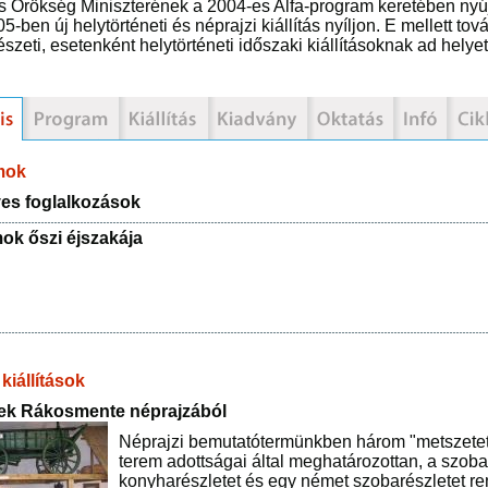
is Örökség Miniszterének a 2004-es Alfa-program keretében nyújt
5-ben új helytörténeti és néprajzi kiállítás nyíljon. E mellett t
szeti, esetenként helytörténeti időszaki kiállításoknak ad helye
mok
s foglalkozások
k őszi éjszakája
kiállítások
ek Rákosmente néprajzából
Néprajzi bemutatótermünkben három "metszetet
terem adottságai által meghatározottan, a szoba
konyharészletet és egy német szobarészletet ren