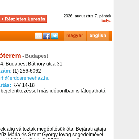
2026. augusztus 7. péntek
Ibolya
tóterem
- Budapest
4, Budapest Báthory utca 31.
szám:
(1) 256-6062
erh@erdosreneehaz.hu
artás:
K-V 14-18
 bejelentkezéssel más időpontban is látogatható.
k alig változtak megépítésük óta. Bejárati ajtaja
Szűz Mária és Szent György lovag segedelmével.