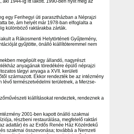
ki 1944-ig itt lakott. 1990-ben nyílt meg az
eg egy Ferihegyi úti parasztházban a Néprajzi
ta be, ám helyét már 1978-ban elfoglalta a
dig különböző raktárakba zárták.
akult a Rákosmenti Helytörténeti Gyűjtemény,
ációját gyűjtötte, önálló kiállítóteremmel nem
rmekben megépült egy állandó, nagyrészt
Emlékház anyagának töredékére épülő néprajzi
ozatos tárgyi anyaga a XVII. kerületi
től származott. Ekkor rendezték be az intézmény
 lévő természetvédelmi területnek, a Merzse-
zőművészeti kiállításokat rendeztek, rendeznek a
 intézmény 2001-ben kapott önálló szakmai
ziója, részbeni restaurálása, megfelelő raktári
 az adattár) és az Erdős Renée Ház Közérdekű
íni és szakmai összevonása; továbbá a Nemzeti