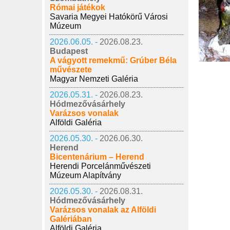
Római játékok
Savaria Megyei Hatókörű Városi
Múzeum
2026.06.05. -
2026.08.23.
Budapest
A vágyott remekmű: Grúber Béla
művészete
Magyar Nemzeti Galéria
2026.05.31. -
2026.08.23.
Hódmezővásárhely
Varázsos vonalak
Alföldi Galéria
2026.05.30. -
2026.06.30.
Herend
Bicentenárium – Herend
Herendi Porcelánművészeti
Múzeum Alapítvány
2026.05.30. -
2026.08.31.
Hódmezővásárhely
Varázsos vonalak az Alföldi
Galériában
Alföldi Galéria