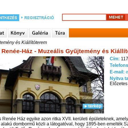
emény és Kiállítóterem
 Renée-Ház - Muzeális Gyűjtemény és Kiállí
Cím:
117
Telefon
E-mail:
Nyitva t
Előzetes
 Renée Ház egyike azon ritka XVII. kerületi épületeknek, amelye
ör alakú dombormű közli a látogatóval, hogy 1895-ben emelték 