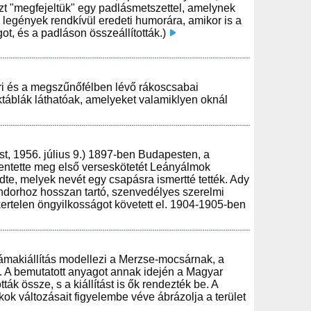
zt "megfejeltük" egy padlásmetszettel, amelynek
ni legények rendkívül eredeti humorára, amikor is a
t, és a padláson összeállították.)
ri és a megszűnőfélben lévő rákoscsabai
éktáblák láthatóak, amelyeket valamiklyen oknál
t, 1956. július 9.) 1897-ben Budapesten, a
entette meg első verseskötetét Leányálmok
dte, melyek nevét egy csapásra ismertté tették. Ady
ándorhoz hosszan tartó, szenvedélyes szerelmi
kertelen öngyilkosságot követett el. 1904-1905-ben
makiállítás modellezi a Merzse-mocsárnak, a
át. A bemutatott anyagot annak idején a Magyar
k össze, s a kiállítást is ők rendezték be. A
akok változásait figyelembe véve ábrázolja a terület