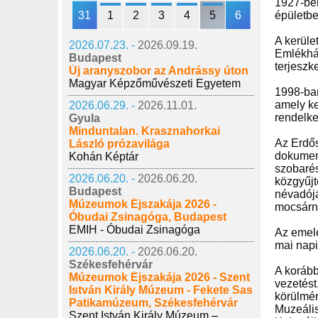
1927-ben
31
1
2
3
4
5
6
épületbe
A kerüle
2026.07.23. -
2026.09.19.
Emlékház
Budapest
terjeszk
Új aranyszobor az Andrássy úton
Magyar Képzőművészeti Egyetem
1998-ban
amely ke
2026.06.29. -
2026.11.01.
rendelke
Gyula
Minduntalan. Krasznahorkai
Az Erdős
László prózavilága
dokument
Kohán Képtár
szobarés
2026.06.20. -
2026.06.20.
közgyűjt
Budapest
névadójá
Múzeumok Éjszakája 2026 -
mocsárna
Óbudai Zsinagóga, Budapest
EMIH - Óbudai Zsinagóga
Az emele
mai napi
2026.06.20. -
2026.06.20.
Székesfehérvár
A korább
Múzeumok Éjszakája 2026 - Szent
vezetést
István Király Múzeum - Fekete Sas
körülmén
Patikamúzeum, Székesfehérvár
Muzeális
Szent István Király Múzeum –