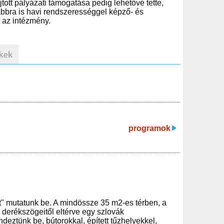
ott pályázati támogatása pedig lehetővé tette,
ovábbra is havi rendszerességgel képző- és
t az intézmény.
programok
" mutatunk be. A mindössze 35 m2-es térben, a
 derékszögeitől eltérve egy szlovák
deztünk be, bútorokkal, épített tűzhelyekkel,