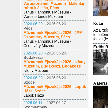
Várostörténeti Múzeum - Málenkij
robot kiállítás, Pécs
Janus Pannonius Múzeum -
Várostörténeti Múzeum
Kőtár
2026.06.20. -
2026.06.20.
Pécs
Az Erdős
Múzeumok Éjszakája 2026 - JPM
temetőne
Csontváry Múzeum, Pécs
fogva (fe
Janus Pannonius Múzeum -
Csontváry Múzeum
Erdős 
2026.06.20. -
2026.06.20.
Budakeszi
Múzeumok Éjszakája 2026 - Ívfény
Múzeum, Budakeszi, Budakeszi
Ívfény Múzeum
2026.06.20. -
2026.06.20.
Szőce
A Merzs
Múzeumok Éjszakája 2026 - Lápok
Háza, Szőce
Lápok Háza
2026.06.11. -
2027.06.27.
Szombathely