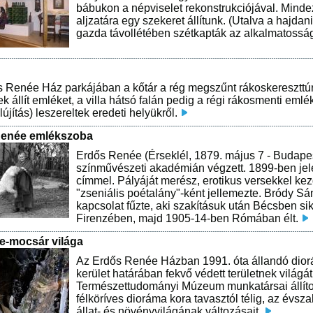
bábukon a népviselet rekonstrukciójával. Minde
aljzatára egy szekeret állítunk. (Utalva a hajda
gazda távollétében szétkapták az alkalmatosságo
 Renée Ház parkájában a kőtár a rég megszűnt rákoskereszttú
k állít emléket, a villa hátsó falán pedig a régi rákosmenti eml
lújítás) leszereltek eredeti helyükről.
Renée emlékszoba
Erdős Renée (Érseklél, 1879. május 7 - Budapes
színművészeti akadémián végzett. 1899-ben jel
címmel. Pályáját merész, erotikus versekkel kez
"zseniális poétalány"-ként jellemezte. Bródy S
kapcsolat fűzte, aki szakításuk után Bécsben si
Firenzében, majd 1905-14-ben Rómában élt.
e-mocsár világa
Az Erdős Renée Házban 1991. óta állandó diorá
kerület határában fekvő védett területnek világ
Természettudományi Múzeum munkatársai állítottá
félköríves dioráma kora tavasztól télig, az évsz
állat- és növényvilágának változásait.