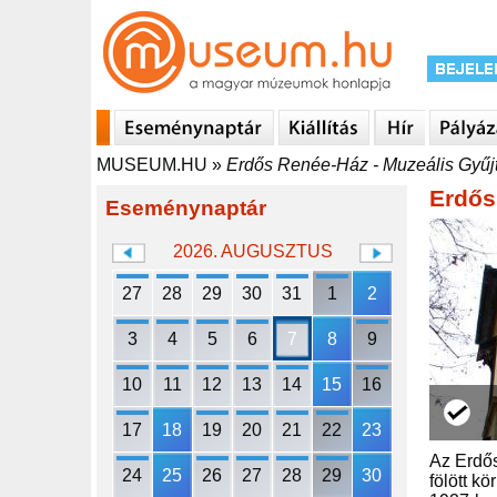
MUSEUM.HU
»
Erdős Renée-Ház - Muzeális Gyűjt
Erdős
Eseménynaptár
2026. AUGUSZTUS
27
28
29
30
31
1
2
3
4
5
6
7
8
9
10
11
12
13
14
15
16
17
18
19
20
21
22
23
Az Erdős
24
25
26
27
28
29
30
fölött k