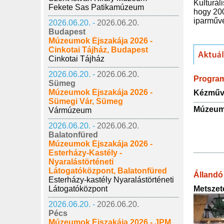
Kulturál
Fekete Sas Patikamúzeum
hogy 200
iparművé
2026.06.20. -
2026.06.20.
Budapest
Múzeumok Éjszakája 2026 -
Cinkotai Tájház, Budapest
Cinkotai Tájház
2026.06.20. -
2026.06.20.
Progra
Sümeg
Múzeumok Éjszakája 2026 -
Kézműve
Sümegi Vár, Sümeg
Múzeumo
Vármúzeum
2026.06.20. -
2026.06.20.
Balatonfüred
Múzeumok Éjszakája 2026 -
Esterházy-Kastély -
Nyaralástörténeti
Látogatóközpont, Balatonfüred
Állandó 
Esterházy-kastély Nyaralástörténeti
Látogatóközpont
Metszet
2026.06.20. -
2026.06.20.
Pécs
Múzeumok Éjszakája 2026 - JPM