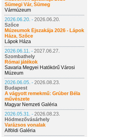
Sümegi Vár, Sümeg
Vármúzeum
2026.06.20. -
2026.06.20.
Szőce
Múzeumok Éjszakája 2026 - Lápok
Háza, Szőce
Lápok Háza
2026.06.11. -
2027.06.27.
Szombathely
Római játékok
Savaria Megyei Hatókörű Városi
Múzeum
2026.06.05. -
2026.08.23.
Budapest
A vágyott remekmű: Grúber Béla
művészete
Magyar Nemzeti Galéria
2026.05.31. -
2026.08.23.
Hódmezővásárhely
Varázsos vonalak
Alföldi Galéria