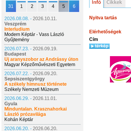
31
1
2
3
4
5
6
Nyitva tartás
2026.08.08. -
2026.10.11.
Veszprém
Interludium
Elérhetőségek
Modern Képtár - Vass László
Cím
Gyűjtemény
2026.07.23. -
2026.09.19.
Budapest
Új aranyszobor az Andrássy úton
Magyar Képzőművészeti Egyetem
2026.07.22. -
2026.09.20.
Sepsiszentgyörgy
A székely himnusz története
Székely Nemzeti Múzeum
2026.06.29. -
2026.11.01.
Gyula
Minduntalan. Krasznahorkai
László prózavilága
Kohán Képtár
2026.06.20. -
2026.06.20.