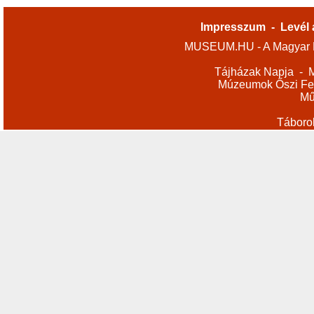
Impresszum
-
Levél 
MUSEUM.HU - A Magyar M
Tájházak Napja
-
M
Múzeumok Őszi Fes
Mű
Táboro