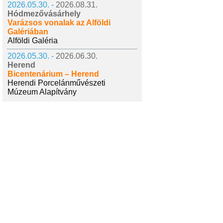
2026.05.30. -
2026.08.31.
Hódmezővásárhely
Varázsos vonalak az Alföldi
Galériában
Alföldi Galéria
2026.05.30. -
2026.06.30.
Herend
Bicentenárium – Herend
Herendi Porcelánművészeti
Múzeum Alapítvány