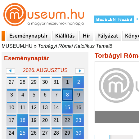
MUSEUM.HU
»
Torbágyi Római Katolikus Temető
Torbágyi Róma
Eseménynaptár
2026. AUGUSZTUS
27
28
29
30
31
1
2
3
4
5
6
7
8
9
10
11
12
13
14
15
16
17
18
19
20
21
22
23
24
25
26
27
28
29
30