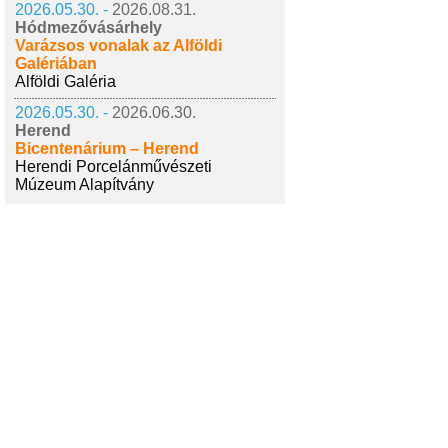
2026.05.30. -
2026.08.31.
Hódmezővásárhely
Varázsos vonalak az Alföldi
Galériában
Alföldi Galéria
2026.05.30. -
2026.06.30.
Herend
Bicentenárium – Herend
Herendi Porcelánművészeti
Múzeum Alapítvány