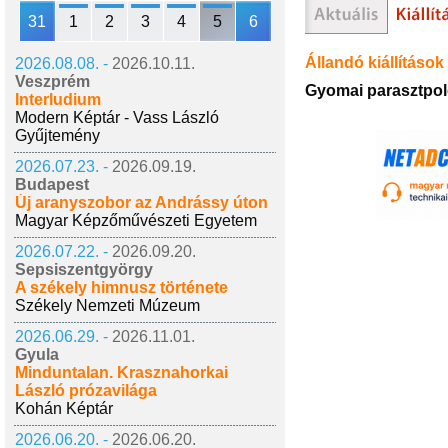
31
1
2
3
4
5
6
Állandó kiállítások
2026.08.08. -
2026.10.11.
Veszprém
Gyomai parasztpol
Interludium
Modern Képtár - Vass László
Gyűjtemény
2026.07.23. -
2026.09.19.
Budapest
Új aranyszobor az Andrássy úton
Magyar Képzőművészeti Egyetem
2026.07.22. -
2026.09.20.
Sepsiszentgyörgy
A székely himnusz története
Székely Nemzeti Múzeum
2026.06.29. -
2026.11.01.
Gyula
Minduntalan. Krasznahorkai
László prózavilága
Kohán Képtár
2026.06.20. -
2026.06.20.