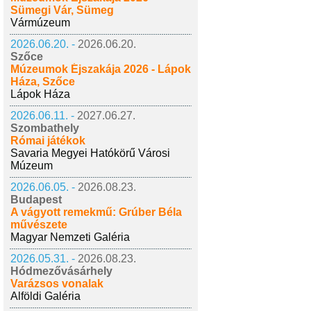
Sümegi Vár, Sümeg
Vármúzeum
2026.06.20. -
2026.06.20.
Szőce
Múzeumok Éjszakája 2026 - Lápok
Háza, Szőce
Lápok Háza
2026.06.11. -
2027.06.27.
Szombathely
Római játékok
Savaria Megyei Hatókörű Városi
Múzeum
2026.06.05. -
2026.08.23.
Budapest
A vágyott remekmű: Grúber Béla
művészete
Magyar Nemzeti Galéria
2026.05.31. -
2026.08.23.
Hódmezővásárhely
Varázsos vonalak
Alföldi Galéria