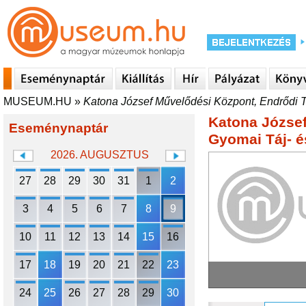
MUSEUM.HU
»
Katona József Művelődési Központ, Endrődi T
Katona József
Eseménynaptár
Gyomai Táj- é
2026. AUGUSZTUS
27
28
29
30
31
1
2
3
4
5
6
7
8
9
10
11
12
13
14
15
16
17
18
19
20
21
22
23
24
25
26
27
28
29
30