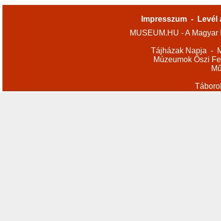
Impresszum
-
Levél 
MUSEUM.HU - A Magyar M
Tájházak Napja
-
M
Múzeumok Őszi Fes
Mű
Táboro