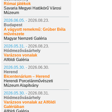
Római játékok
Savaria Megyei Hatókörű Városi
Múzeum
2026.06.05. -
2026.08.23.
Budapest
A vágyott remekmű: Grúber Béla
művészete
Magyar Nemzeti Galéria
2026.05.31. -
2026.08.23.
Hódmezővásárhely
Varázsos vonalak
Alföldi Galéria
2026.05.30. -
2026.06.30.
Herend
Bicentenárium – Herend
Herendi Porcelánművészeti
Múzeum Alapítvány
2026.05.30. -
2026.08.31.
Hódmezővásárhely
Varázsos vonalak az Alföldi
Galériában
Alföldi Galéria