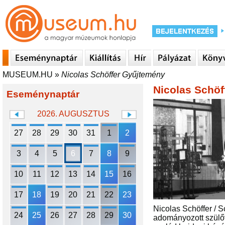
MUSEUM.HU
»
Nicolas Schöffer Gyűjtemény
Nicolas Schöf
Eseménynaptár
2026. AUGUSZTUS
27
28
29
30
31
1
2
3
4
5
6
7
8
9
10
11
12
13
14
15
16
17
18
19
20
21
22
23
Nicolas Schöffer / 
24
25
26
27
28
29
30
adományozott szülőv