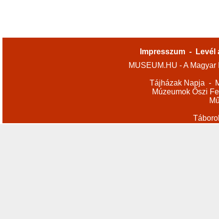
Impresszum
-
Levél 
MUSEUM.HU - A Magyar M
Tájházak Napja
-
M
Múzeumok Őszi Fes
Mű
Táboro