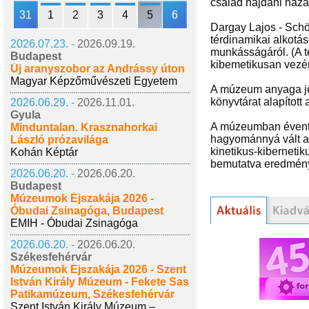
család hajdani házá
31
1
2
3
4
5
6
Dargay Lajos - Schöf
térdinamikai alkotás
2026.07.23. -
2026.09.19.
munkásságáról. (A t
Budapest
kibemetikusan vezér
Új aranyszobor az Andrássy úton
Magyar Képzőművészeti Egyetem
A múzeum anyaga je
könyvtárat alapított
2026.06.29. -
2026.11.01.
Gyula
A múzeumban évente 
Minduntalan. Krasznahorkai
hagyománnyá vált a
László prózavilága
kinetikus-kiberneti
Kohán Képtár
bemutatva eredmény
2026.06.20. -
2026.06.20.
Budapest
Múzeumok Éjszakája 2026 -
Óbudai Zsinagóga, Budapest
EMIH - Óbudai Zsinagóga
2026.06.20. -
2026.06.20.
Székesfehérvár
Múzeumok Éjszakája 2026 - Szent
István Király Múzeum - Fekete Sas
Patikamúzeum, Székesfehérvár
Szent István Király Múzeum –