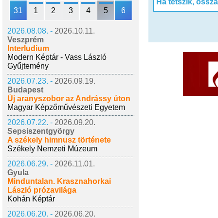
Ha tetszik, ossz
31
1
2
3
4
5
6
2026.08.08. -
2026.10.11.
Veszprém
Interludium
Modern Képtár - Vass László
Gyűjtemény
2026.07.23. -
2026.09.19.
Budapest
Új aranyszobor az Andrássy úton
Magyar Képzőművészeti Egyetem
2026.07.22. -
2026.09.20.
Sepsiszentgyörgy
A székely himnusz története
Székely Nemzeti Múzeum
2026.06.29. -
2026.11.01.
Gyula
Minduntalan. Krasznahorkai
László prózavilága
Kohán Képtár
2026.06.20. -
2026.06.20.