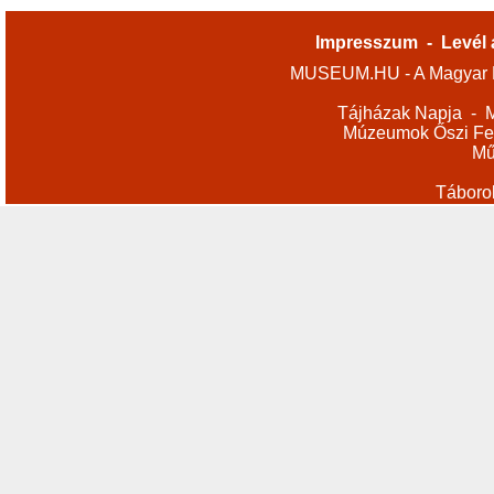
Impresszum
-
Levél 
MUSEUM.HU - A Magyar M
Tájházak Napja
-
M
Múzeumok Őszi Fes
Mű
Táboro