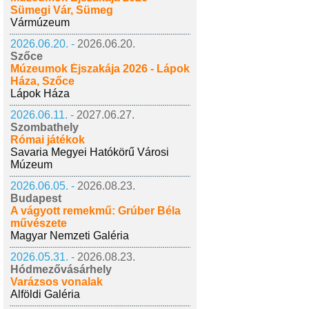
Sümegi Vár, Sümeg
Vármúzeum
2026.06.20. -
2026.06.20.
Szőce
Múzeumok Éjszakája 2026 - Lápok
Háza, Szőce
Lápok Háza
2026.06.11. -
2027.06.27.
Szombathely
Római játékok
Savaria Megyei Hatókörű Városi
Múzeum
2026.06.05. -
2026.08.23.
Budapest
A vágyott remekmű: Grúber Béla
művészete
Magyar Nemzeti Galéria
2026.05.31. -
2026.08.23.
Hódmezővásárhely
Varázsos vonalak
Alföldi Galéria