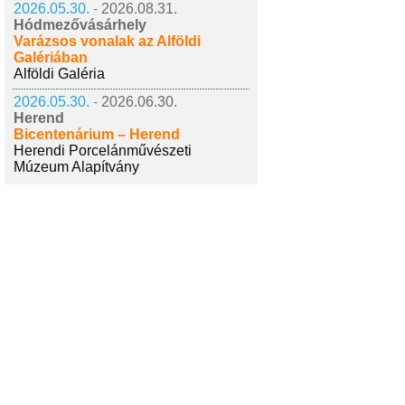
2026.05.30. -
2026.08.31.
Hódmezővásárhely
Varázsos vonalak az Alföldi
Galériában
Alföldi Galéria
2026.05.30. -
2026.06.30.
Herend
Bicentenárium – Herend
Herendi Porcelánművészeti
Múzeum Alapítvány