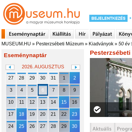
MUSEUM.HU
»
Pesterzsébeti Múzeum
»
Kiadványok
»
50 év 
Pesterzsébet
Eseménynaptár
2026. AUGUSZTUS
27
28
29
30
31
1
2
3
4
5
6
7
8
9
10
11
12
13
14
15
16
17
18
19
20
21
22
23
24
25
26
27
28
29
30