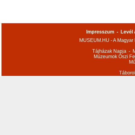
Impresszum
-
Levél 
MUSEUM.HU - A Magyar M
Tájházak Napja
-
M
Múzeumok Őszi Fes
Mű
Táboro