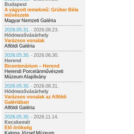
Budapest
A vágyott remekmű: Grúber Béla
művészete
Magyar Nemzeti Galéria
2026.05.31. -
2026.08.23.
Hódmezővásárhely
Varázsos vonalak
Alföldi Galéria
2026.05.30. -
2026.06.30.
Herend
Bicentenárium – Herend
Herendi Porcelánművészeti
Múzeum Alapítvány
2026.05.30. -
2026.08.31.
Hódmezővásárhely
Varázsos vonalak az Alföldi
Galériában
Alföldi Galéria
2026.05.30. -
2026.11.14.
Kecskemét
Élő örökség
Katona József Múzeum