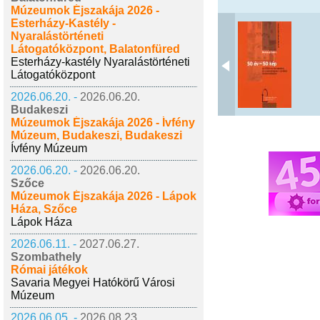
Múzeumok Éjszakája 2026 -
Esterházy-Kastély -
Nyaralástörténeti
Látogatóközpont, Balatonfüred
Esterházy-kastély Nyaralástörténeti
Látogatóközpont
2026.06.20. -
2026.06.20.
Budakeszi
Múzeumok Éjszakája 2026 - Ívfény
Múzeum, Budakeszi, Budakeszi
Ívfény Múzeum
2026.06.20. -
2026.06.20.
Szőce
Múzeumok Éjszakája 2026 - Lápok
Háza, Szőce
Lápok Háza
2026.06.11. -
2027.06.27.
Szombathely
Római játékok
Savaria Megyei Hatókörű Városi
Múzeum
2026.06.05. -
2026.08.23.