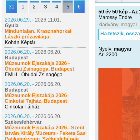
31
1
2
3
4
5
6
50 év 50 kép - A
Marossy Endre
2026.06.29. -
2026.11.01.
kiadvány
,
magyar
Gyula
Minduntalan. Krasznahorkai
Ha tetszik, ossz
László prózavilága
Kohán Képtár
Nyelv:
magyar
2026.06.20. -
2026.06.20.
Ár: 2200
Budapest
Múzeumok Éjszakája 2026 -
Óbudai Zsinagóga, Budapest
EMIH - Óbudai Zsinagóga
2026.06.20. -
2026.06.20.
Budapest
Múzeumok Éjszakája 2026 -
Cinkotai Tájház, Budapest
Cinkotai Tájház
2026.06.20. -
2026.06.20.
Székesfehérvár
Múzeumok Éjszakája 2026 - Szent
István Király Múzeum - Fekete Sas
Patikamúzeum, Székesfehérvár