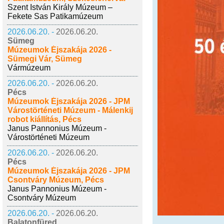
Szent István Király Múzeum –
Fekete Sas Patikamúzeum
2026.06.20. -
2026.06.20.
Sümeg
Múzeumok Éjszakája 2026 -
Sümegi Vár, Sümeg
Vármúzeum
2026.06.20. -
2026.06.20.
Pécs
Múzeumok Éjszakája 2026 - JPM
Várostörténeti Múzeum - Málenkij
robot kiállítás, Pécs
Janus Pannonius Múzeum -
Várostörténeti Múzeum
2026.06.20. -
2026.06.20.
Pécs
Múzeumok Éjszakája 2026 - JPM
Csontváry Múzeum, Pécs
Janus Pannonius Múzeum -
Csontváry Múzeum
2026.06.20. -
2026.06.20.
Balatonfüred